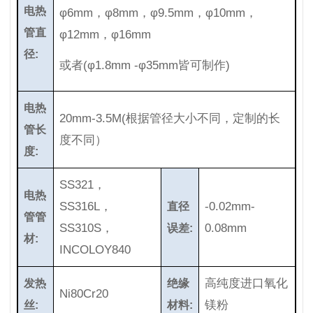
电热
φ6mm，φ8mm，φ9.5mm，φ10mm，
管直
φ12mm，φ16mm
径:
或者(φ1.8mm -φ35mm皆可制作)
电热
20mm-3.5M(根据管径大小不同，定制的长
管长
度不同）
度:
SS321，
电热
SS316L，
-0.02mm-
直径
管管
SS310S，
0.08mm
误差:
材:
INCOLOY840
高纯度进口氧化
发热
绝缘
Ni80Cr20
镁粉
丝:
材料: