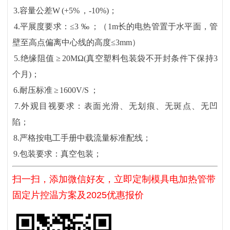
3.容量公差W (+5% ，-10%)；
4.平展度要求：≤3 ‰ ；（1m长的电热管置于水平面，管
壁至高点偏离中心线的高度≤3mm）
5.绝缘阻值 ≥ 20MΩ(真空塑料包装袋不开封条件下保持3
个月)；
6.耐压标准 ≥ 1600V/S ；
7.外观目视要求：表面光滑、无划痕、无斑点、无凹
陷；
8.严格按电工手册中载流量标准配线；
9.包装要求：真空包装；
扫一扫，添加微信好友，立即定制模具电加热管带
固定片控温方案及2025优惠报价