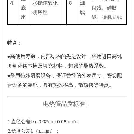
4
水提纯氧化
8
源
底
镍线、硅胶
镁底座
线
座
线、特氟龙线
特点：
●高使用寿命，内部结构的先进设计，采用进口高纯
度氧化镁芯棒及填充材料，超强的导热系数。
●采用特殊研磨设备，保证曾经的外表尺寸，密切配
合设备的装配，具有热效率高，散热快等特点。
电热管品质标准：
-0.02mm-0.08mm
1.直径公差D (
)；
2.长度公差L（±1mm）；