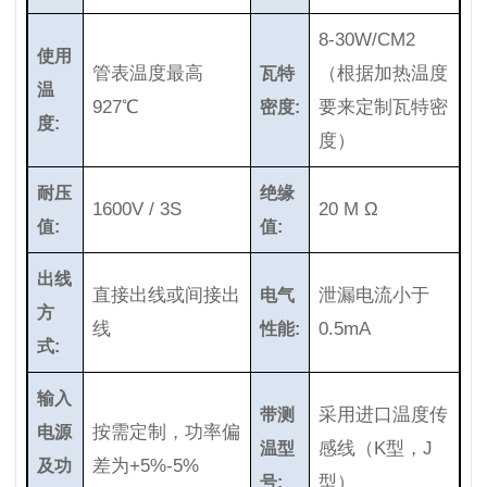
8-30W/CM2
使用
管表温度最高
（根据加热温度
瓦特
温
927℃
要来定制瓦特密
密度:
度:
度）
耐压
绝缘
1600V / 3S
20 M Ω
值:
值:
出线
直接出线或间接出
泄漏电流小于
电气
方
线
0.5mA
性能:
式:
输入
采用进口温度传
带测
按需定制，功率偏
电源
感线（K型，J
温型
差为+5%-5%
及功
型）
号: