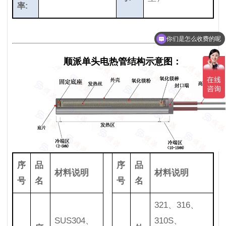
率:
你们是怎么收费的呢
顺派单头电热管结构示意图：
序
品
序
品
材料说明
材料说明
号
名
号
名
321、316、
SUS304、
310S、