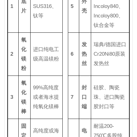
底
外
1
SUS316、
5
Incoloy840、
片
壳
钛等
Incoloy800、
钛合金等
氧
发
瑞典/德国进口
化
进口纯电工
2
6
热
Cr20Ni80原装
镁
级高温镁粉
丝
发热丝
粉
氧
99%高纯度
封
硅胶、陶瓷
化
3
或者海水提
7
口
珠、进口陶瓷
镁
纯氧化镁棒
端
胶封口等
棒
固
耐温200-
高纯度或海
电
定
750℃多股纯