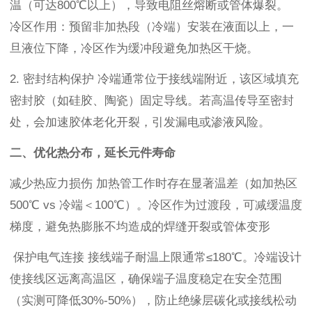
温（可达800℃以上），导致电阻丝熔断或管体爆裂。
冷区作用：预留非加热段（冷端）安装在液面以上，一
旦液位下降，冷区作为缓冲段避免加热区干烧。
2. 密封结构保护 冷端通常位于接线端附近，该区域填充
密封胶（如硅胶、陶瓷）固定导线。若高温传导至密封
处，会加速胶体老化开裂，引发漏电或渗液风险。
二、优化热分布，延长元件寿命
减少热应力损伤 加热管工作时存在显著温差（如加热区
500℃ vs 冷端＜100℃）。冷区作为过渡段，可减缓温度
梯度，避免热膨胀不均造成的焊缝开裂或管体变形
保护电气连接 接线端子耐温上限通常≤180℃。冷端设计
使接线区远离高温区，确保端子温度稳定在安全范围
（实测可降低30%-50%），防止绝缘层碳化或接线松动